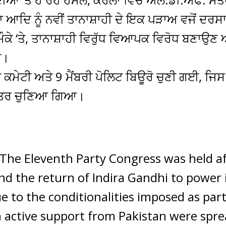
ਆਦਿ ਨੂੰ ਨਵੀਂ ਤਾਨਾਸ਼ਾਹੀ ਦੇ ਇਕ ਪੜਾਅ ਵਜੋਂ ਦਰਸ
ਮੌਕੇ ‘ਤੇ, ਤਾਨਾਸ਼ਾਹੀ ਵਿਰੁੱਧ ਵਿਆਪਕ ਵਿਰੋਧ ਬਣਾਉਣ 
ਈ।
ਰੀ ਕਮੇਟੀ ਅਤੇ 9 ਮੈਂਬਰੀ ਪੋਲਿਟ ਬਿਊਰੋ ਚੁਣੀ ਗਈ, ਜਿ
ਕੱਤਰ ਚੁਣਿਆ ਗਿਆ।
The Eleventh Party Congress was held aft
d the return of Indira Gandhi to power 
e to the conditionalities imposed as par
 active support from Pakistan were spre