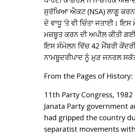
ਸੁਰੱਖਿਆ ਐਕਟ (NSA) ਲਾਗੂ ਕਰਨਾ 
ਦੇ ਵਾਧੂ ‘ਤੇ ਵੀ ਚਿੰਤਾ ਜਤਾਈ। ਇਸ 
ਮਜ਼ਬੂਤ ਕਰਨ ਦੀ ਅਪੀਲ ਕੀਤੀ ਗ
ਇਸ ਸੰਮੇਲਨ ਵਿੱਚ 42 ਮੈਂਬਰੀ ਕੇਂਦ
ਨਾਮਬੂਦਰੀਪਾਦ ਨੂੰ ਮੁੜ ਜਨਰਲ ਸ
From the Pages of History:
11th Party Congress, 1982 
Janata Party government an
had gripped the country du
separatist movements with