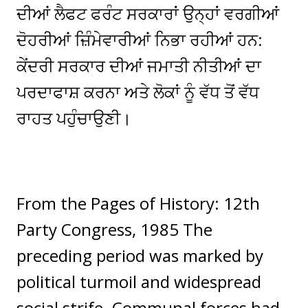
ਦੀਆਂ ਲੈਫਟ ਫਰੰਟ ਸਰਕਾਰਾਂ ਉਨ੍ਹਾਂ ਵਰਗੀਆਂ
ਦੋਹਰੀਆਂ ਜ਼ਿੰਮੇਵਾਰੀਆਂ ਨਿਭਾ ਰਹੀਆਂ ਹਨ:
ਕੇਂਦਰੀ ਸਰਕਾਰ ਦੀਆਂ ਜਮਾਤੀ ਨੀਤੀਆਂ ਦਾ
ਪਰਦਾਫਾਸ਼ ਕਰਨਾ ਅਤੇ ਲੋਕਾਂ ਨੂੰ ਵੱਧ ਤੋਂ ਵੱਧ
ਰਾਹਤ ਪਹੁੰਚਾਉਣੀ।
From the Pages of History: 12th
Party Congress, 1985 The
preceding period was marked by
political turmoil and widespread
social strife. Communal forces had